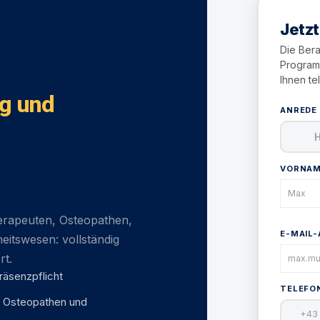
Jetzt
Die Bera
Programm
Ihnen te
ng und
ANREDE
H
VORNA
erapeuten, Osteopathen,
E-MAIL
eitswesen: vollständig
rt.
Präsenzpflicht
TELEF
, Osteopathen und