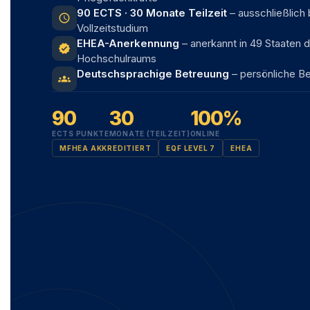
90 ECTS · 30 Monate Teilzeit
– ausschließlich
schedule
Vollzeitstudium
EHEA-Anerkennung
– anerkannt in 49 Staaten 
verified
Hochschulraums
Deutschsprachige Betreuung
– persönliche B
groups
90
30
100%
ECTS PUNKTE
MONATE (TEILZEIT)
ONLINE
MFHEA AKKREDITIERT
EQF LEVEL 7
EHEA