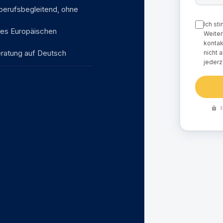
 berufsbegleitend, ohne
Ich st
des Europäischen
Weiter
kontak
eratung auf Deutsch
nicht 
jederz
I
lock