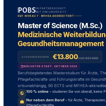
IN PARTNERSCHAFT
MIT EIM UNIVERSITY
EQF-NIVEAU 7 · MFHEA AKKREDITIERT
Master of Science (M.Sc.)
Medizinische Weiterbildu
Gesundheitsmanagement
€13.800
STUDIENGEBÜHREN
statt
€21.000
NÄCHSTER START: OKTOBER 2026
event
Berufsbegleitendes Masterstudium für Ärzte, Th
Pflegefachkräfte und Führungskräfte im Gesundh
ortsunabhängig, 90 ECTS und MFHEA-akkreditie
100 % online
– studieren Sie von überall, keine 
public
Nur neben dem Beruf
– für Ärzte, Therapeuten
work
Pflegefachkräfte