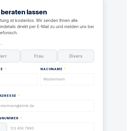
 beraten lassen
tung ist kostenlos. Wir senden Ihnen alle
details direkt per E-Mail zu und melden uns bei
lefonisch.
*
err
Frau
Divers
ME
*
NACHNAME
*
-ADRESSE
*
ONNUMMER
*