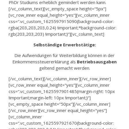
PhDr Studiums erheblich gemindert werden kann.
[/vc_column_text][vc_empty_space height=“5px“]
[vc_row_inner equal_height=“yes“][vc_column_inner
css=“.vc_custom_1625597915090{background-color:
rgba(203,203,203,0.24) !important;*background-color:
rgb(203,203,203) !important;}“][vc_column_text]
Selbständige Erwerbstätige:
Die Aufwendungen für Weiterbildung können in der
Einkommenssteuererklärung als
Betriebsausgaben
geltend gemacht werden.
[/vc_column_text][/vc_column_inner][/vc_row_inner]
[vc_row_inner equal_height=“yes“][vc_column_inner
css=“.vc_custom_1625597901485{margin-right: 10px
!important;margin-left: 10px !important;}“]
[vc_empty_space height=“50px“][/vc_column_inner]
[/vc_row_inner][vc_row_inner equal_height=“yes“]
[vc_column_inner
css=“.vc_custom_1625597921670{background-color: