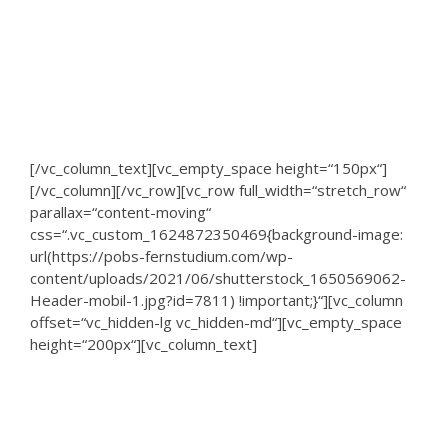
Wie Sie Ihre
Lehrgangsgebühren absetzen
können
[/vc_column_text][vc_empty_space height=“150px“]
[/vc_column][/vc_row][vc_row full_width=“stretch_row“
parallax=“content-moving“
css=“.vc_custom_1624872350469{background-image:
url(https://pobs-fernstudium.com/wp-
content/uploads/2021/06/shutterstock_1650569062-
Header-mobil-1.jpg?id=7811) !important;}“][vc_column
offset=“vc_hidden-lg vc_hidden-md“][vc_empty_space
height=“200px“][vc_column_text]
Steuerliche
Absetzbarkeit