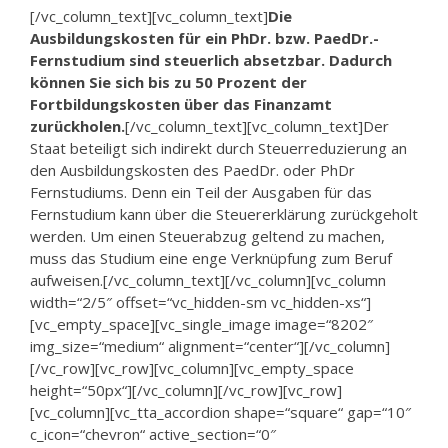
[/vc_column_text][vc_column_text]
Die
Ausbildungskosten für ein PhDr. bzw. PaedDr.-
Fernstudium sind steuerlich absetzbar. Dadurch
können Sie sich bis zu 50 Prozent der
Fortbildungskosten über das Finanzamt
zurückholen.
[/vc_column_text][vc_column_text]Der
Staat beteiligt sich indirekt durch Steuerreduzierung an
den Ausbildungskosten des PaedDr. oder PhDr
Fernstudiums. Denn ein Teil der Ausgaben für das
Fernstudium kann über die Steuererklärung zurückgeholt
werden. Um einen Steuerabzug geltend zu machen,
muss das Studium eine enge Verknüpfung zum Beruf
aufweisen.[/vc_column_text][/vc_column][vc_column
width=“2/5″ offset=“vc_hidden-sm vc_hidden-xs“]
[vc_empty_space][vc_single_image image=“8202″
img_size=“medium“ alignment=“center“][/vc_column]
[/vc_row][vc_row][vc_column][vc_empty_space
height=“50px“][/vc_column][/vc_row][vc_row]
[vc_column][vc_tta_accordion shape=“square“ gap=“10″
c_icon=“chevron“ active_section=“0″