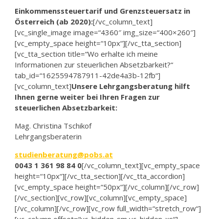
Einkommenssteuertarif und Grenzsteuersatz in
Österreich (ab 2020):
[/vc_column_text]
[vc_single_image image=“4360″ img_size=“400×260″]
[vc_empty_space height=“10px“][/vc_tta_section]
[vc_tta_section title=“Wo erhalte ich meine
Informationen zur steuerlichen Absetzbarkeit?“
tab_id=“1625594787911-42de4a3b-12fb“]
[vc_column_text]
Unsere Lehrgangsberatung hilft
Ihnen gerne weiter bei Ihren Fragen zur
steuerlichen Absetzbarkeit:
Mag. Christina Tschikof
Lehrgangsberaterin
studienberatung@pobs.at
0043 1 361 98 84 0
[/vc_column_text][vc_empty_space
height=“10px“][/vc_tta_section][/vc_tta_accordion]
[vc_empty_space height=“50px“][/vc_column][/vc_row]
[/vc_section][vc_row][vc_column][vc_empty_space]
[/vc_column][/vc_row][vc_row full_width=“stretch_row“]