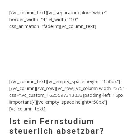
[/vc_column_text][vc_separator color=“white“
border_width=“4″ el_width=“10″
css_animation=“fadeIn“][vc_column_text]
Wie Sie Ihre
Lehrgangsgebühren absetzen
können
[/vc_column_text][vc_empty_space height=“150px“]
[/vc_column][/vc_row][vc_row][vc_column width=“3/5″
css=“.vc_custom_1625597313033{padding-left: 15px
!important;}“][vc_empty_space height=“50px“]
[vc_column_text]
Ist ein Fernstudium
steuerlich absetzbar?