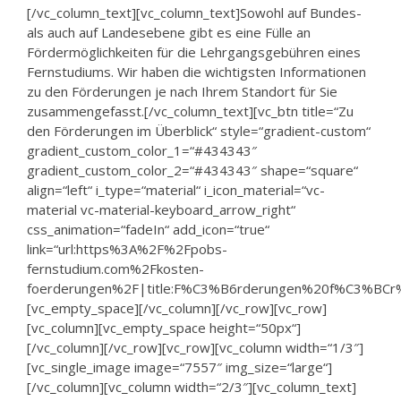
[/vc_column_text][vc_column_text]Sowohl auf Bundes-
als auch auf Landesebene gibt es eine Fülle an
Fördermöglichkeiten für die Lehrgangsgebühren eines
Fernstudiums. Wir haben die wichtigsten Informationen
zu den Förderungen je nach Ihrem Standort für Sie
zusammengefasst.[/vc_column_text][vc_btn title=“Zu
den Förderungen im Überblick“ style=“gradient-custom“
gradient_custom_color_1=“#434343″
gradient_custom_color_2=“#434343″ shape=“square“
align=“left“ i_type=“material“ i_icon_material=“vc-
material vc-material-keyboard_arrow_right“
css_animation=“fadeIn“ add_icon=“true“
link=“url:https%3A%2F%2Fpobs-
fernstudium.com%2Fkosten-
foerderungen%2F|title:F%C3%B6rderungen%20f%C3%BCr%
[vc_empty_space][/vc_column][/vc_row][vc_row]
[vc_column][vc_empty_space height=“50px“]
[/vc_column][/vc_row][vc_row][vc_column width=“1/3″]
[vc_single_image image=“7557″ img_size=“large“]
[/vc_column][vc_column width=“2/3″][vc_column_text]