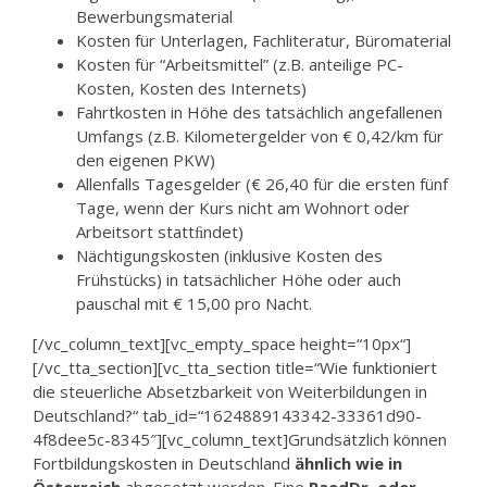
Bewerbungsmaterial
Kosten für Unterlagen, Fachliteratur, Büromaterial
Kosten für “Arbeitsmittel” (z.B. anteilige PC-
Kosten, Kosten des Internets)
Fahrtkosten in Höhe des tatsächlich angefallenen
Umfangs (z.B. Kilometergelder von € 0,42/km für
den eigenen PKW)
Allenfalls Tagesgelder (€ 26,40 für die ersten fünf
Tage, wenn der Kurs nicht am Wohnort oder
Arbeitsort stattﬁndet)
Nächtigungskosten (inklusive Kosten des
Frühstücks) in tatsächlicher Höhe oder auch
pauschal mit € 15,00 pro Nacht.
[/vc_column_text][vc_empty_space height=“10px“]
[/vc_tta_section][vc_tta_section title=“Wie funktioniert
die steuerliche Absetzbarkeit von Weiterbildungen in
Deutschland?“ tab_id=“1624889143342-33361d90-
4f8dee5c-8345″][vc_column_text]Grundsätzlich können
Fortbildungskosten in Deutschland
ähnlich wie in