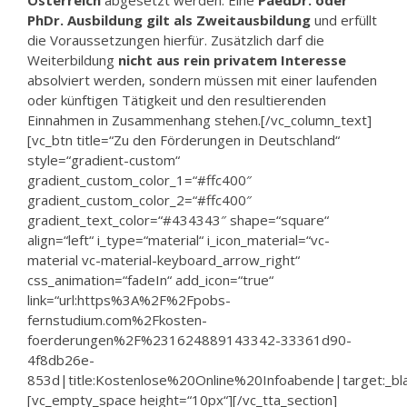
Österreich
abgesetzt werden. Eine
PaedDr. oder
PhDr. Ausbildung gilt als Zweitausbildung
und erfüllt
die Voraussetzungen hierfür. Zusätzlich darf die
Weiterbildung
nicht aus rein privatem Interesse
absolviert werden, sondern müssen mit einer laufenden
oder künftigen Tätigkeit und den resultierenden
Einnahmen in Zusammenhang stehen.[/vc_column_text]
[vc_btn title=“Zu den Förderungen in Deutschland“
style=“gradient-custom“
gradient_custom_color_1=“#ffc400″
gradient_custom_color_2=“#ffc400″
gradient_text_color=“#434343″ shape=“square“
align=“left“ i_type=“material“ i_icon_material=“vc-
material vc-material-keyboard_arrow_right“
css_animation=“fadeIn“ add_icon=“true“
link=“url:https%3A%2F%2Fpobs-
fernstudium.com%2Fkosten-
foerderungen%2F%231624889143342-33361d90-
4f8db26e-
853d|title:Kostenlose%20Online%20Infoabende|target:_bla
[vc_empty_space height=“10px“][/vc_tta_section]