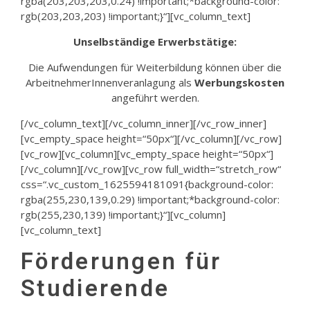
rgba(203,203,203,0.24) !important;*background-color:
rgb(203,203,203) !important;}“][vc_column_text]
Unselbständige Erwerbstätige:
Die Aufwendungen für Weiterbildung können über die
ArbeitnehmerInnenveranlagung als
Werbungskosten
angeführt werden.
[/vc_column_text][/vc_column_inner][/vc_row_inner]
[vc_empty_space height=“50px“][/vc_column][/vc_row]
[vc_row][vc_column][vc_empty_space height=“50px“]
[/vc_column][/vc_row][vc_row full_width=“stretch_row“
css=“.vc_custom_1625594181091{background-color:
rgba(255,230,139,0.29) !important;*background-color:
rgb(255,230,139) !important;}“][vc_column]
[vc_column_text]
Förderungen für
Studierende