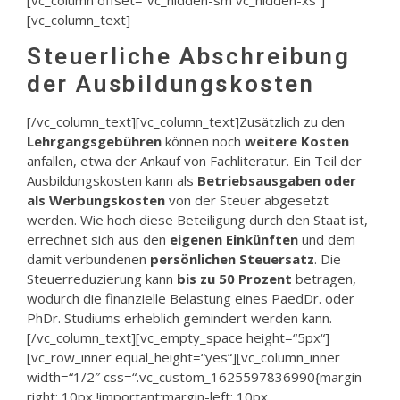
[vc_column offset=“vc_hidden-sm vc_hidden-xs“]
[vc_column_text]
Steuerliche Abschreibung
der Ausbildungskosten
[/vc_column_text][vc_column_text]Zusätzlich zu den
Lehrgangsgebühren
können noch
weitere Kosten
anfallen, etwa der Ankauf von Fachliteratur. Ein Teil der
Ausbildungskosten kann als
Betriebsausgaben oder
als Werbungskosten
von der Steuer abgesetzt
werden. Wie hoch diese Beteiligung durch den Staat ist,
errechnet sich aus den
eigenen Einkünften
und dem
damit verbundenen
persönlichen Steuersatz
. Die
Steuerreduzierung kann
bis zu 50 Prozent
betragen,
wodurch die finanzielle Belastung eines PaedDr. oder
PhDr. Studiums erheblich gemindert werden kann.
[/vc_column_text][vc_empty_space height=“5px“]
[vc_row_inner equal_height=“yes“][vc_column_inner
width=“1/2″ css=“.vc_custom_1625597836990{margin-
right: 10px !important;margin-left: 10px