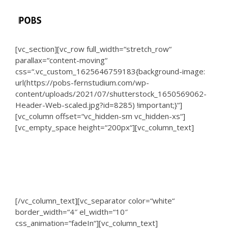
[vc_section][vc_row full_width=“stretch_row“
parallax=“content-moving“
css=“.vc_custom_1625646759183{background-image:
url(https://pobs-fernstudium.com/wp-
content/uploads/2021/07/shutterstock_1650569062-
Header-Web-scaled.jpg?id=8285) !important;}“]
[vc_column offset=“vc_hidden-sm vc_hidden-xs“]
[vc_empty_space height=“200px“][vc_column_text]
Steuerliche
Absetzbarkeit
[/vc_column_text][vc_separator color=“white“
border_width=“4″ el_width=“10″
css_animation=“fadeIn“][vc_column_text]